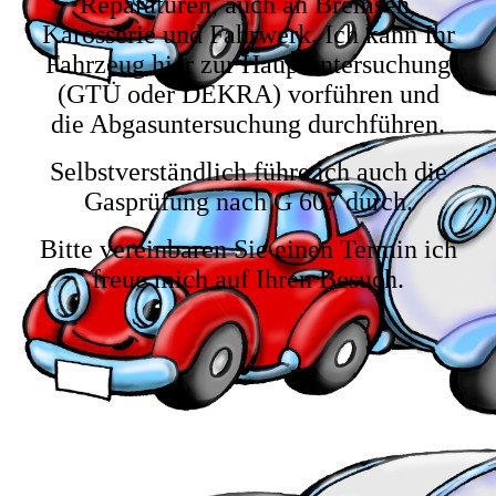
Reparaturen, auch an Bremsen,
Karosserie und Fahrwerk. Ich kann Ihr
Fahrzeug hier zur Hauptuntersuchung
(GTÜ oder DEKRA) vorführen und
die Abgasuntersuchung durchführen.
Selbstverständlich führe ich auch die
Gasprüfung nach G 607 durch.
Bitte vereinbaren Sie einen Termin ich
freue mich auf Ihren Besuch.