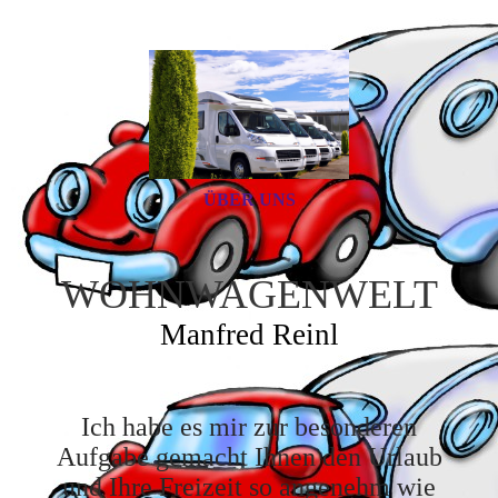
ÜBER UNS
WO
HN
WAGENWELT
Manfred Reinl
Ich habe es mir zur besonderen
Aufgabe gemacht Ihnen den Urlaub
und Ihre Freizeit so angenehm wie