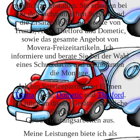
möglich zu gestalten. Sie erhalten bei
mir den fachmänischen Service und
die Ersatzteile für die Geräte von
Truma, Alde, Thetford und Dometic,
sowie das gesamte Angebot von
Movera-Freizeitartikeln. Ich
informiere und berate Sie bei der Wahl
eines Schutzdachs und übernehmen
die Montage.
Ich bin Servicepartner der Firmen
Truma
, Alde,
Dometic
und
Thetford
.
Ich führe an diesen Geräten sämtliche
Wartungs- und
Gewährleistungsarbeiten aus.
Meine Leistungen biete ich als