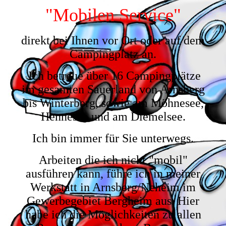
"Mobilen Service"
direkt bei Ihnen vor Ort oder auf dem
Campingplatz an.
Ich betreue über 16 Campingplätze
im gesamten Sauerland von Arnsberg
bis Winterberg, sowie am Möhnesee,
Hennesee und am Diemelsee.
Ich bin immer für Sie unterwegs.
Arbeiten die ich nicht "mobil"
ausführen kann, führe ich in meiner
Werkstatt in Arnsberg/Neheim im
Gewerbegebiet Bergheim aus. Hier
habe ich die Möglichkeiten zu allen